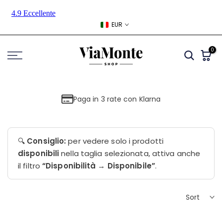
Skip
to
EUR
content
0
Paga in 3 rate con Klarna
🔍
Consiglio:
per vedere solo i prodotti
disponibili
nella taglia selezionata, attiva anche
il filtro
“Disponibilità → Disponibile”
.
Sort