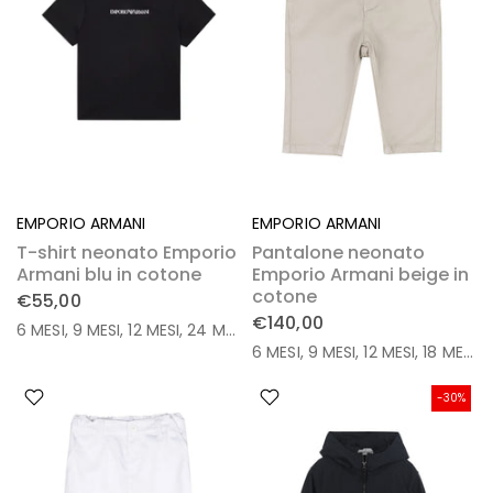
EMPORIO ARMANI
EMPORIO ARMANI
T-shirt neonato Emporio
Pantalone neonato
Armani blu in cotone
Emporio Armani beige in
cotone
€55,00
€140,00
6 MESI
9 MESI
12 MESI
24 MESI
36 MESI
6 MESI
9 MESI
12 MESI
18 MESI
3
-30%