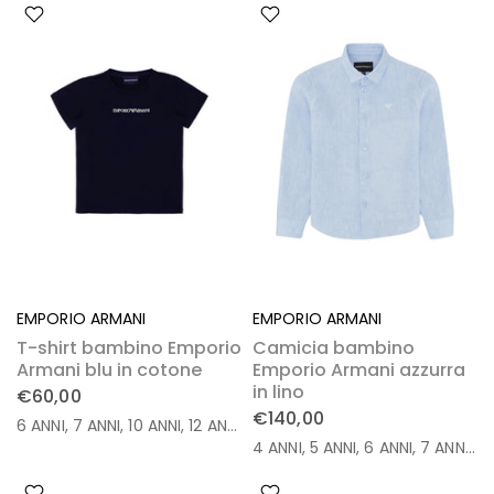
EMPORIO ARMANI
EMPORIO ARMANI
T-shirt bambino Emporio
Camicia bambino
Armani blu in cotone
Emporio Armani azzurra
in lino
€60,00
€140,00
6 ANNI
7 ANNI
10 ANNI
12 ANNI
14 ANNI
16 ANNI
4 ANNI
5 ANNI
6 ANNI
7 ANNI
8 