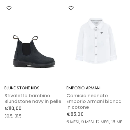
BLUNDSTONE KIDS
EMPORIO ARMANI
Stivaletto bambino
Camicia neonato
Blundstone navy in pelle
Emporio Armani bianca
in cotone
€110,00
€85,00
30.5
31.5
6 MESI
9 MESI
12 MESI
18 MESI
3