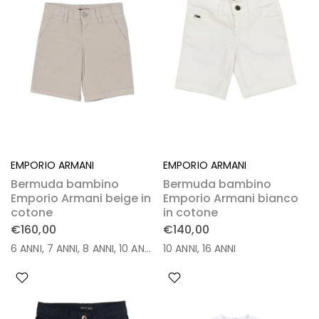
EMPORIO ARMANI
EMPORIO ARMANI
Bermuda bambino
Bermuda bambino
Emporio Armani beige in
Emporio Armani bianco
cotone
in cotone
€160,00
€140,00
6 ANNI
7 ANNI
8 ANNI
10 ANNI
12 ANNI
10 ANNI
14 ANNI
16 ANNI
16 ANNI