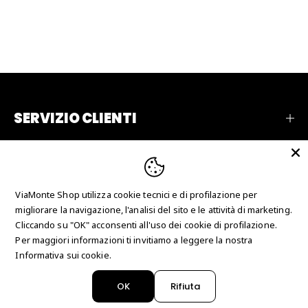
SERVIZIO CLIENTI
AZIENDA
RECENSIONI
ViaMonte Shop utilizza cookie tecnici e di profilazione per
CONTATTI
migliorare la navigazione, l'analisi del sito e le attività di marketing.
Cliccando su "OK" acconsenti all'uso dei cookie di profilazione.
Per maggiori informazioni ti invitiamo a leggere la nostra
Copyright © 2026 Just Collection Man srl - P.IVA
Informativa sui cookie.
IT03625700780 - N° REA CS-247666
OK
Rifiuta