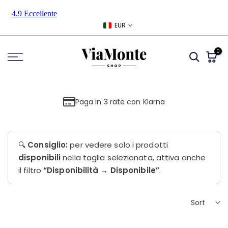
Skip
to
EUR
content
0
Paga in 3 rate con Klarna
🔍
Consiglio:
per vedere solo i prodotti
disponibili
nella taglia selezionata, attiva anche
il filtro
“Disponibilità → Disponibile”
.
Sort