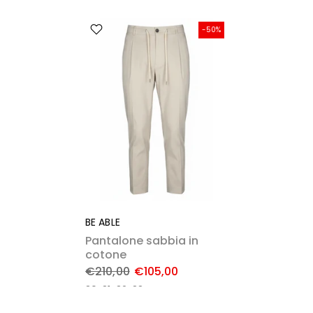
-50%
BE ABLE
Pantalone sabbia in
cotone
€210,00
€105,00
30
31
32
33