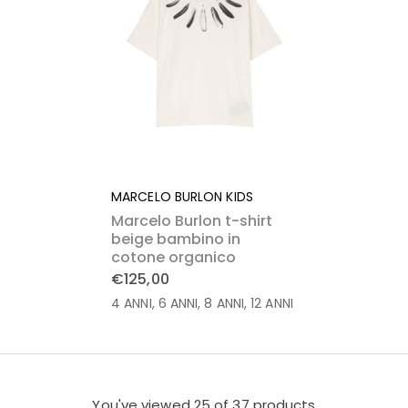
MARCELO BURLON KIDS
Marcelo Burlon t-shirt
beige bambino in
cotone organico
€125,00
4 ANNI
6 ANNI
8 ANNI
12 ANNI
You've viewed
25
of 37 products