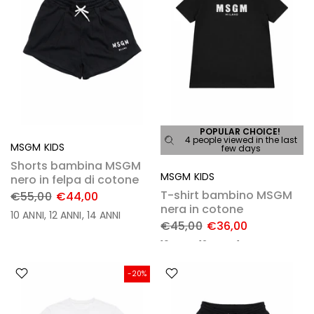
POPULAR CHOICE!
4 people viewed in the last
MSGM KIDS
few days
Shorts bambina MSGM
MSGM KIDS
nero in felpa di cotone
T-shirt bambino MSGM
€55,00
€44,00
nera in cotone
10 ANNI
12 ANNI
14 ANNI
€45,00
€36,00
10 ANNI
12 ANNI
14 ANNI
-20%