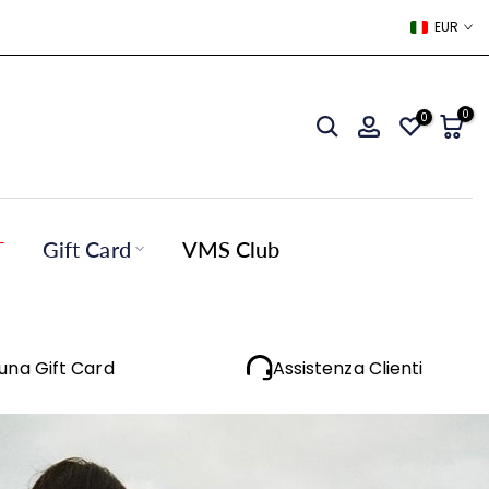
EUR
0
0
T
Gift Card
VMS Club
 una Gift Card
Assistenza Clienti