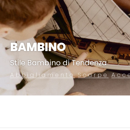
BAMBINO
Stile Bambino di Tendenza
Abbigliamento
Scarpe
Acc