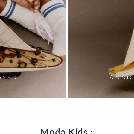
essori
Abbi
Moda Kids :