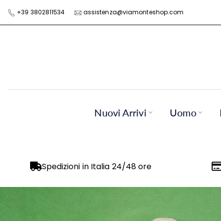
Skip
+39 3802811534
assistenza@viamonteshop.com
to
content
Nuovi Arrivi
Uomo
Spedizioni in Italia 24/48 ore