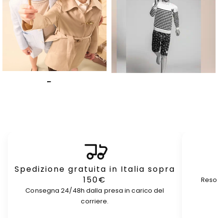
Fay
GCDS
Spedizione gratuita in Italia sopra
150€
Reso 
Consegna 24/48h dalla presa in carico del
corriere.