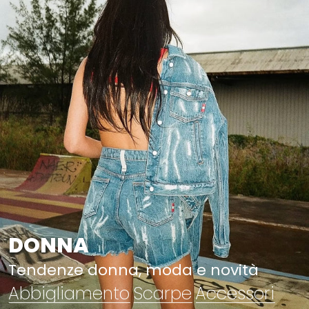
DONNA
Tendenze donna, moda e novità
Abbigliamento
Scarpe
Accessori