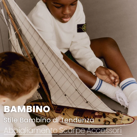
BAMBINO
Stile Bambino di Tendenza
Abbigliamento
Scarpe
Accessori