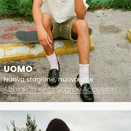
UOMO
Nuova stagione, nuovo stile
Abbigliamento
Scarpe
Accessori