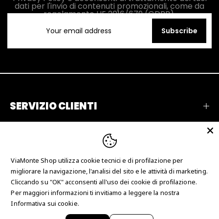
dati per l'invio di contenuti promozionali, come da
regolamento UE 2016/679 (GDPR).
Subscribe
SERVIZIO CLIENTI
AZIENDA
RECENSIONI
ViaMonte Shop utilizza cookie tecnici e di profilazione per
CONTATTI
migliorare la navigazione, l'analisi del sito e le attività di marketing.
Cliccando su "OK" acconsenti all'uso dei cookie di profilazione.
Per maggiori informazioni ti invitiamo a leggere la nostra
Copyright © 2026 Just Collection Man srl - P.IVA
Informativa sui cookie.
IT03625700780 - N° REA CS-247666