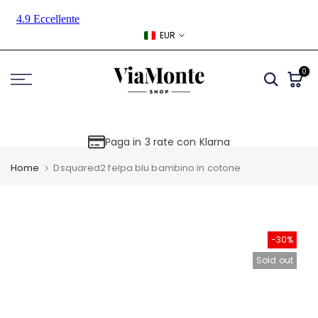
Skip
to
EUR
content
0
Paga in 3 rate con Klarna
Home
Dsquared2 felpa blu bambino in cotone
-30%
Sold out