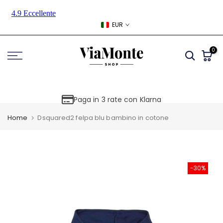
Skip
to
EUR
content
0
Paga in 3 rate con Klarna
Home
Dsquared2 felpa blu bambino in cotone
-30%