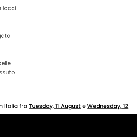
 lacci
gato
elle
essuto
 Italia fra
Tuesday, 11 August
e
Wednesday, 12