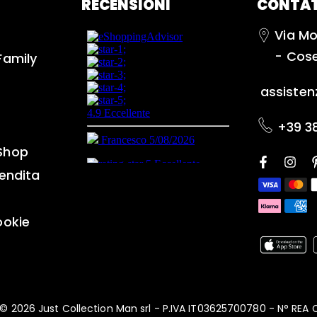
RECENSIONI
CONTAT
Via Mo
- Cos
Family
assiste
+39 3
Shop
vendita
ookie
© 2026 Just Collection Man srl - P.IVA IT03625700780 - N° RE