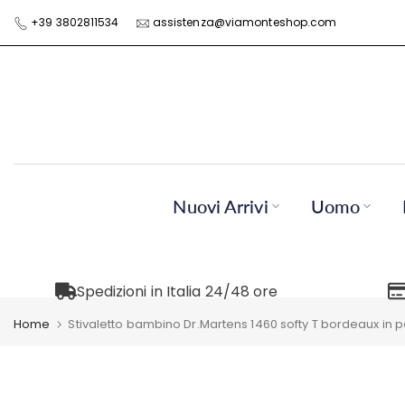
Skip
+39 3802811534
assistenza@viamonteshop.com
to
content
Nuovi Arrivi
Uomo
Spedizioni in Italia 24/48 ore
Home
Stivaletto bambino Dr.Martens 1460 softy T bordeaux in p