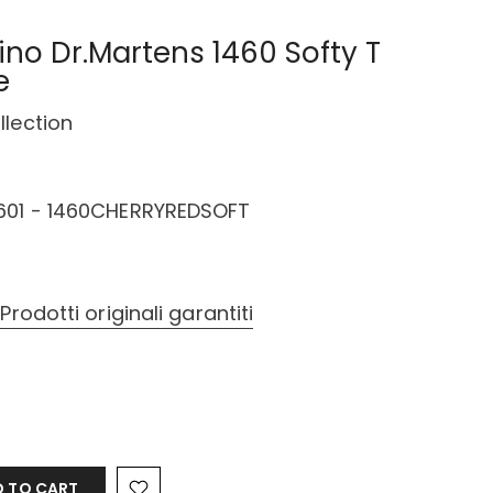
ino Dr.Martens 1460 Softy T
e
llection
601 - 1460CHERRYREDSOFT
–
Prodotti originali garantiti
 TO CART