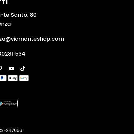
TI
nte Santo, 80
enza
nza@viamonteshop.com
802811534
A CS-247666