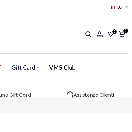
EUR
0
0
T
Gift Card
VMS Club
 una Gift Card
Assistenza Clienti