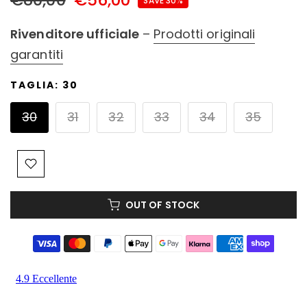
SAVE 30%
Rivenditore ufficiale
–
Prodotti originali
garantiti
TAGLIA:
30
30
31
32
33
34
35
OUT OF STOCK