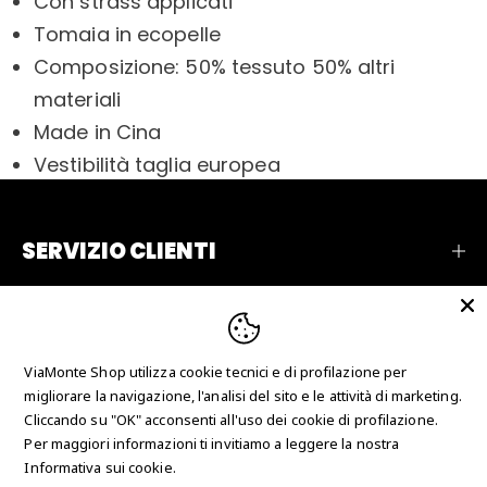
Con strass applicati
Tomaia in ecopelle
Composizione: 50% tessuto 50% altri
materiali
Made in Cina
Vestibilità taglia europea
SERVIZIO CLIENTI
AZIENDA
RECENSIONI
ViaMonte Shop utilizza cookie tecnici e di profilazione per
CONTATTI
migliorare la navigazione, l'analisi del sito e le attività di marketing.
Cliccando su "OK" acconsenti all'uso dei cookie di profilazione.
Per maggiori informazioni ti invitiamo a leggere la nostra
Copyright © 2026 Just Collection Man srl - P.IVA
Informativa sui cookie.
IT03625700780 - N° REA CS-247666