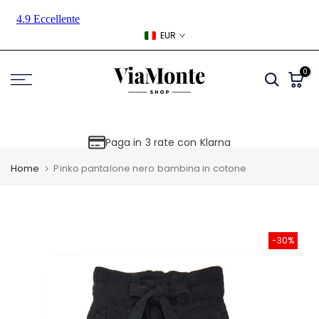
Skip
to
EUR
content
0
Paga in 3 rate con Klarna
Home
Pinko pantalone nero bambina in cotone
-30%