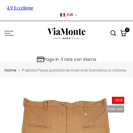
Skip
to
EUR
content
0
Paga in 3 rate con Klarna
Home
Patrizia Pepe pantalone marrone bambina in cotone
-30%
Sold out