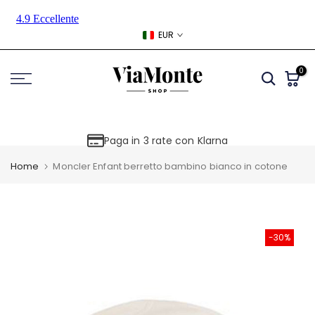
Skip
to
EUR
content
0
Paga in 3 rate con Klarna
Home
Moncler Enfant berretto bambino bianco in cotone
-30%