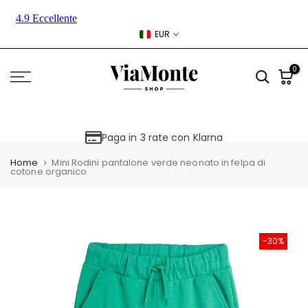
Skip
to
EUR
content
0
Paga in 3 rate con Klarna
Home
Mini Rodini pantalone verde neonato in felpa di
cotone organico
-30%