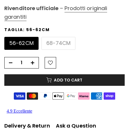
Rivenditore ufficiale
–
Prodotti originali
garantiti
TAGLIA:
56-62CM
56-62CM
68-74CM
ADD TO CART
Delivery & Return
Ask a Question