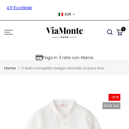
Skip
to
EUR
content
0
Paga in 3 rate con Klarna
Home
Il Gufo completo beige neonato in puro lino
-30%
Sold out