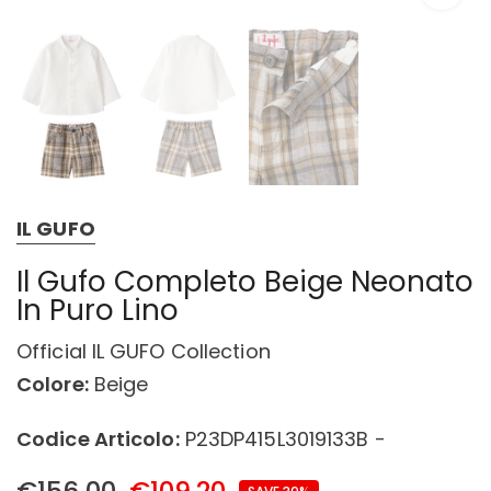
IL GUFO
Il Gufo Completo Beige Neonato
In Puro Lino
Official IL GUFO Collection
Colore:
Beige
Codice Articolo:
P23DP415L3019133B -
€156,00
€109,20