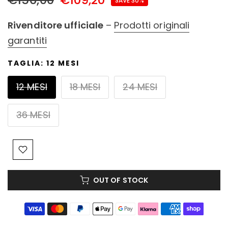
SAVE 30%
Rivenditore ufficiale
–
Prodotti originali
garantiti
TAGLIA:
12 MESI
12 MESI
18 MESI
24 MESI
36 MESI
OUT OF STOCK