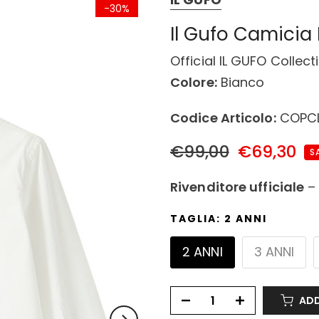
-30%
Il Gufo Camicia
Official IL GUFO Collect
Colore:
Bianco
Codice Articolo:
COPCL
€99,00
€69,30
S
Rivenditore ufficiale
TAGLIA:
2 ANNI
2 ANNI
3 ANNI
ADD