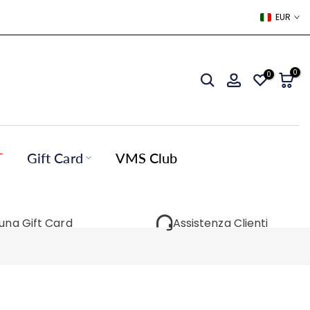
EUR
0
0
T
Gift Card
VMS Club
 una Gift Card
Assistenza Clienti