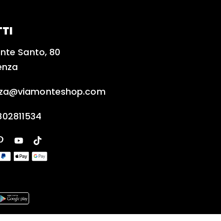
TI
nte Santo, 80
enza
nza@viamonteshop.com
802811534