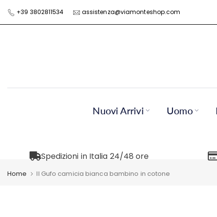
Skip
+39 3802811534
assistenza@viamonteshop.com
to
content
Nuovi Arrivi
Uomo
Spedizioni in Italia 24/48 ore
Home
Il Gufo camicia bianca bambino in cotone