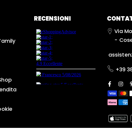
RECENSIONI
CONTAT
Via Mo
- Cos
Family
assiste
+39 3
Shop
vendita
ookie