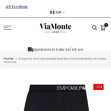
Skip
to
EUR
content
0
Spedizioni in Italia 24/48 ore
Home
Emporio Armani pantalone blu navy bambino in misto
viscosa
-30%