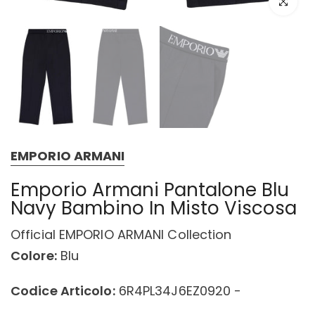
Click to e
EMPORIO ARMANI
Emporio Armani Pantalone Blu
Navy Bambino In Misto Viscosa
Official EMPORIO ARMANI Collection
Colore:
Blu
Codice Articolo:
6R4PL34J6EZ0920 -