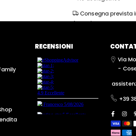
Consegna prevista in
August
RECENSIONI
CONTAT
Via Mo
- Cos
Family
assiste
+39 3
Shop
vendita