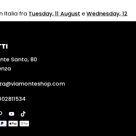
 Italia fra
Tuesday, 11 August
e
Wednesday, 12
TI
nte Santo, 80
enza
nza@viamonteshop.com
802811534