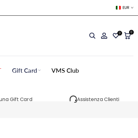
EUR
0
0
T
Gift Card
VMS Club
 una Gift Card
Assistenza Clienti