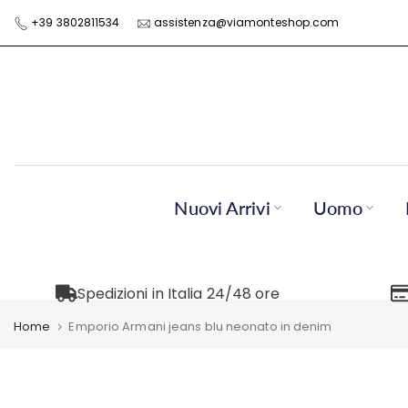
Skip
+39 3802811534
assistenza@viamonteshop.com
to
content
Nuovi Arrivi
Uomo
Spedizioni in Italia 24/48 ore
Home
Emporio Armani jeans blu neonato in denim