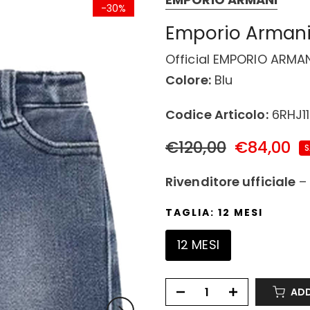
-30%
Emporio Armani
Official EMPORIO ARMAN
Colore:
Blu
Codice Articolo:
6RHJ11
€120,00
€84,00
S
Rivenditore ufficiale
TAGLIA:
12 MESI
12 MESI
ADD