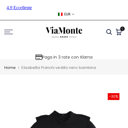
Skip
to
EUR
content
0
Paga in 3 rate con Klarna
Home
Elisabetta Franchi vestito nero bambina
-30%