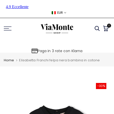
Skip
to
EUR
content
0
Paga in 3 rate con Klarna
Home
Elisabetta Franchi felpa nera bambina in cotone
-30%