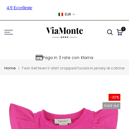
Skip
to
EUR
content
0
Paga in 3 rate con Klarna
Home
Twin Set teen t-shirt cropped fucsia in jersey di cotone
-30%
Sold out