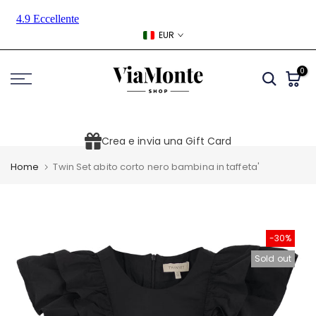
Skip
to
EUR
content
0
Crea e invia una Gift Card
Home
Twin Set abito corto nero bambina in taffeta'
-30%
Sold out