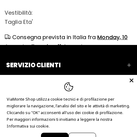
Vestibilità:
Taglia Eta'
Consegna prevista in Italia fra
Monday, 10
August
e
Tuesday, 11 August
SERVIZIO CLIENTI
AZIENDA
RECENSIONI
ViaMonte Shop utilizza cookie tecnici e di profilazione per
CONTATTI
migliorare la navigazione, l'analisi del sito e le attività di marketing.
Cliccando su "OK" acconsenti all'uso dei cookie di profilazione.
Per maggiori informazioni ti invitiamo a leggere la nostra
Copyright © 2026 Just Collection Man srl - P.IVA
Informativa sui cookie.
IT03625700780 - N° REA CS-247666