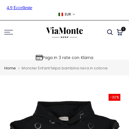
Skip
to
EUR
content
0
Paga in 3 rate con Klarna
Home
Moncler Enfant felpa bambina nera in cotone
-30%