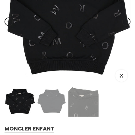
Click to e
MONCLER ENFANT